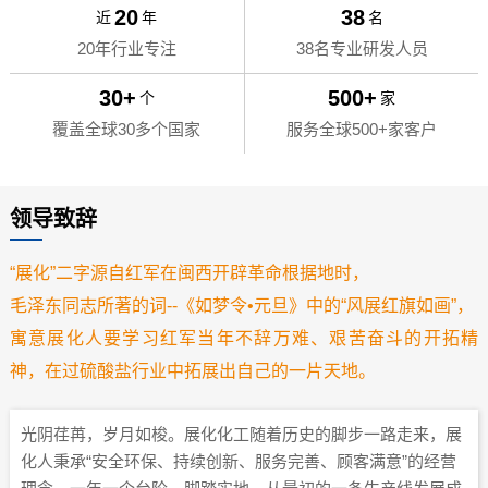
20
38
近
年
名
20年行业专注
38名专业研发人员
30+
500+
个
家
覆盖全球30多个国家
服务全球500+家客户
领导致辞
“展化”二字源自红军在闽西开辟革命根据地时，
毛泽东同志所著的词--《如梦令•元旦》中的“风展红旗如画”，
寓意展化人要学习红军当年不辞万难、艰苦奋斗的开拓精
神，在过硫酸盐行业中拓展出自己的一片天地。
光阴荏苒，岁月如梭。展化化工随着历史的脚步一路走来，展
化人秉承“安全环保、持续创新、服务完善、顾客满意”的经营