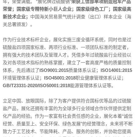
年，荣誉满载。 “展化牌过硫酸钠”
荣获工信部单项制造冠军产品
荣誉；国家级专精特新小巨人企业；国家级绿色工厂；国家级高
新技术企业；
中国海关贸易景气统计调查（出口）样本企业（海
关总署颁发）。
作为行业技术标杆企业，展化实施三废全循环系统，同时也是过
硫酸盐四项国家标准、两项行业标准、一项团队标准的制定者，
拥有强大的技术团队及管理人才。凭借多年过硫酸盐行业经验以
及对各项技术指标的熟练掌握，建立了一套高度严格的质量控制
体系，先后通过了
ISO9001:2015
质量体系认证；
ISO14001:2015
环境管理体系认证；
ISO45001:2018
职业健康管理体系认证；
GB/T23331-2020/ISO50001:2018
能源管理体系认证等。
立足中国、放眼国际，除了为客户提供符合国标优等品的过硫酸
盐产品，展化还拥有丰富的为全球多行业领域合作伙伴提供定制
化产品的经验。作为一家富有社会责任感的企业，展化本着“诚信
经营、质量至上、安全环保、绿色发展”的经营理念，未来将不断
致力于工艺技术、节能降耗、产品、服务的创新，并协助您提高