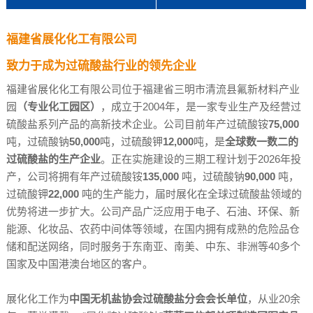
福建省展化化工有限公司
致力于成为过硫酸盐行业的领先企业
福建省展化化工有限公司位于福建省三明市清流县氟新材料产业
园
（专业化工园区）
，成立于2004年，是一家专业生产及经营过
硫酸盐系列产品的高新技术企业。公司目前年产过硫酸铵
75,000
吨，过硫酸钠
50,000
吨，过硫酸钾
12,000
吨，是
全球数一数二的
过硫酸盐的生产企业
。正在实施建设的三期工程计划于2026年投
产，公司将拥有年产过硫酸铵
135,000
吨，过硫酸钠
90,000
吨，
过硫酸钾
22,000
吨的生产能力，届时展化在全球过硫酸盐领域的
优势将进一步扩大。公司产品广泛应用于电子、石油、环保、新
能源、化妆品、农药中间体等领域，在国内拥有成熟的危险品仓
储和配送网络，同时服务于东南亚、南美、中东、非洲
等40多个
国家
及中国港澳台地区的客户。
展化化工作为
中国无机盐协会过硫酸盐分会会长单位
，从业20余