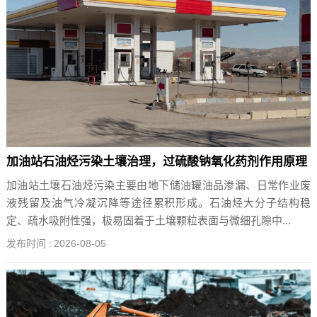
加油站石油烃污染土壤治理，过硫酸钠氧化药剂作用原理
加油站土壤石油烃污染主要由地下储油罐油品渗漏、日常作业废
液残留及油气冷凝沉降等途径累积形成。石油烃大分子结构稳
定、疏水吸附性强，极易固着于土壤颗粒表面与微细孔隙中...
发布时间 :
2026-08-05