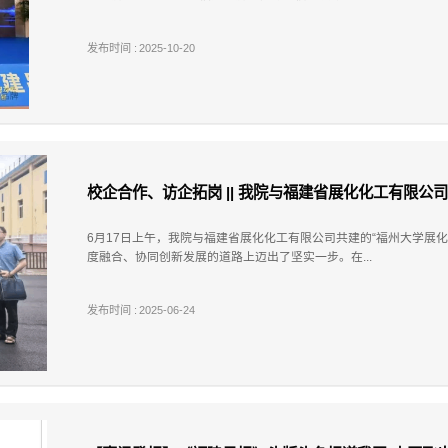
2025福建
2025年10月
现场权威发布193
发布时间 :
2025-10