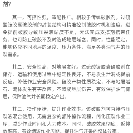
剂？
其一，可控性强，适配性广。相较于传统破胶剂，过硫
酸铵胶囊破胶剂的封装结构可精准控制破胶时机和速度，避
免提前破胶导致压裂液黏度不足，无法完成支撑剂携带任
务，也可防止破胶不及时造成地层堵塞。同时，性能稳定，
能够适应不同地层的温度、压力条件，满足各类油气井的压
裂需求。
其二，安全性高，对地层友好。过硫酸铵胶囊破胶剂在
储存、运输和使用过程中稳定性良好，不易发生泄漏或提前
反应，降低作业安全风险。破胶产物性质稳定，不与地层岩
石、流体发生有害反应，不造成地层伤害，有效保护油气储
层，保障油气井长期稳定产出。
其三，操作便捷，提升作业效率。该破胶剂可直接与压
裂液混合使用，无需复杂的额外操作流程，简化压裂作业工
序，减少作业时间和人力成本。同时，破胶效果彻底，返排
效率高，有效缩短作业周期，提升油气开采的整体效率。