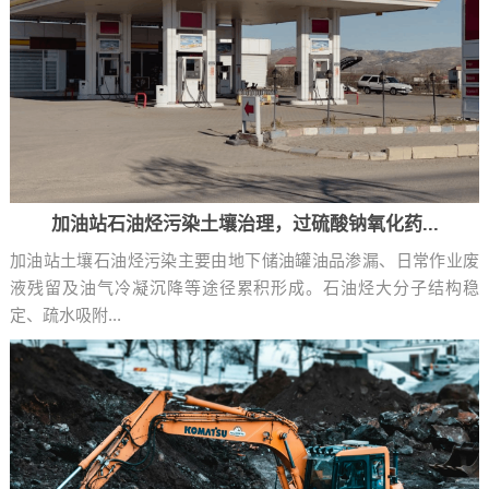
加油站石油烃污染土壤治理，过硫酸钠氧化药...
加油站土壤石油烃污染主要由地下储油罐油品渗漏、日常作业废
液残留及油气冷凝沉降等途径累积形成。石油烃大分子结构稳
定、疏水吸附...