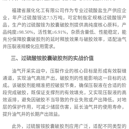
福建省展化化工有限公司作为专业过硫酸盐
生产供应企
业
，年
产
过硫酸铵达
7.5万吨，可定制
指定规格
过硫酸铵产
品，生产的过硫酸铵为胶囊破胶剂提供高纯度核心原料，产
品纯度
≥98.50%，活性氧≥6.91%，杂质含量低、性能稳定，能
充分保障胶囊破胶剂的延时释放效果与破胶效率，适配油气
井压裂液规模化应用需求。
三、过硫酸铵胶囊破胶剂的实战价值
油气开采实战中，压裂作业的核心目标是形成有效裂缝
通道，实现油气高效产出，破胶剂的性能影响这一目标的达
成。该破胶剂能精准把控破胶节奏，确保压裂液在合适的阶
段完成破胶，既保证支撑剂的有效填充，又实现压裂液的高
效返排，避免因破胶不当导致的作业失败或产出降低。对地
层的保护作用，可减少储层伤害，延长油气井的使用寿命，
提升油气井的长期产出效益。
此外，过硫酸铵胶囊破胶剂应用广泛，适配不同类型的