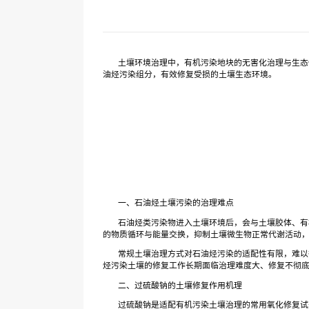
您当前位置:
首页
新闻中心
行
土壤环境治理中，有机污
油烃污染组分，有效修复受损