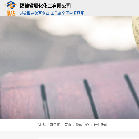
福建省展化化工有限公司
过硫酸盐领军企业·工信部全国单项冠军