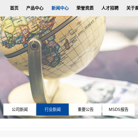
首页
产品中心