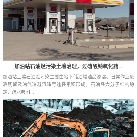
加油站石油烃污染土壤治理，过硫酸钠氧化药...
加油站土壤石油烃污染主要由地下储油罐油品渗漏、日常作业废
液残留及油气冷凝沉降等途径累积形成。石油烃大分子结构稳
定、疏水吸附...