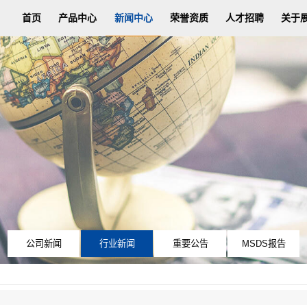
首页
产品中心