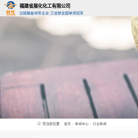
福建省展化化工有限公司
过硫酸盐领军企业·工信部全国单项冠军